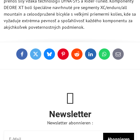
prenos sily vďaka technológii DYNA-SYS a Rider-Tuned. Komponenty
DEORE XT boli špeciálne navrhnuté pre segmenty XC/enduro/all
mountain a celoodpružené bicykle s veľkými priemermi kolies, kde sa
vyžaduje extrémna pevnosť a spoľahlivosť každého komponentu za
akýchkoľvek poveternostných podmienok.
Facebook
Twitter
Bluesky
Pinterest
Reddit
LinkedIn
WhatsApp
E-
mail
Newsletter
Newsletter abonnieren :
Abonnieren