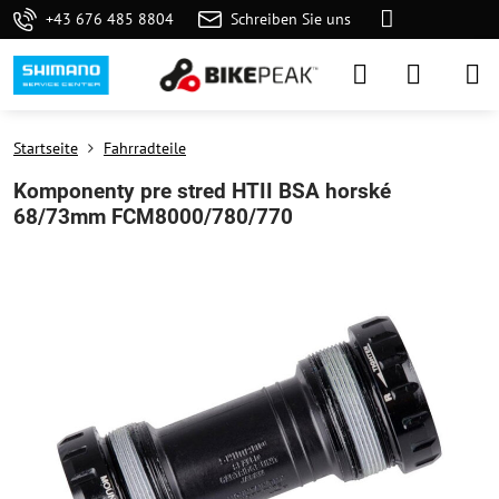
+43 676 485 8804
Schreiben Sie uns
Startseite
Fahrradteile
Komponenty pre stred HTII BSA horské
68/73mm FCM8000/780/770