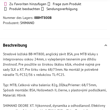
Zu Favoriten hinzufügen
Frage zum Produkt
Produkt beobachten
Sendungsverfolgung
Nummer des Lagers:
IBBMT800B
Produzent:
SHIMANO
Beschreibung
Stredové ložiská BB-MT800, anglický závit BSA, pre MTB kľuky s
integrovanou oskou 24mm, s vylepšeným tesnením pre dlhšiu
životnosť. Pre použitie so širokou škálou kľúk, vhodné najmä pre
sady SLX a XT. Pre šírku rámu 68/73mm. Na montáž je potrebné
náradie TL-FC32/36 s redukciou TL-FC25.
Typ: MTB, Celková váha balenia: 82g, Dĺžka/Priemer: 68/73mm,
Spôsob montáže: BSA, Hollowtech II, čierne, s plastovými podložkami,
Materiál: Hliník
SHIMANO DEORE XT. Výkonnosť, dynamika a odhodlanosť. Efektívny