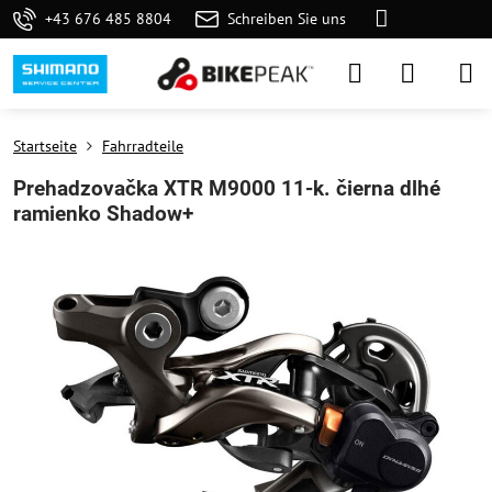
+43 676 485 8804
Schreiben Sie uns
Startseite
Fahrradteile
Prehadzovačka XTR M9000 11-k. čierna dlhé
ramienko Shadow+