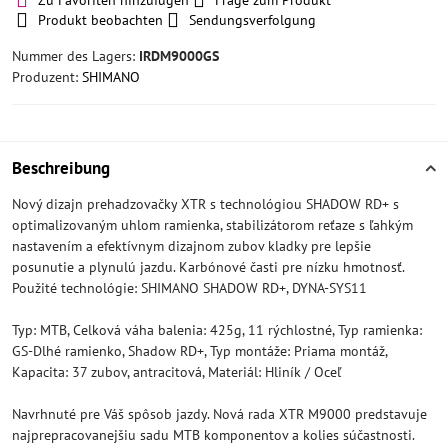
Zu Favoriten hinzufügen
Frage zum Produkt
Produkt beobachten
Sendungsverfolgung
Nummer des Lagers:
IRDM9000GS
Produzent:
SHIMANO
Beschreibung
Nový dizajn prehadzovačky XTR s technológiou SHADOW RD+ s
optimalizovaným uhlom ramienka, stabilizátorom reťaze s ľahkým
nastavením a efektívnym dizajnom zubov kladky pre lepšie
posunutie a plynulú jazdu. Karbónové časti pre nízku hmotnosť.
Použité technológie: SHIMANO SHADOW RD+, DYNA-SYS11
Typ: MTB, Celková váha balenia: 425g, 11 rýchlostné, Typ ramienka:
GS-Dlhé ramienko, Shadow RD+, Typ montáže: Priama montáž,
Kapacita: 37 zubov, antracitová, Materiál: Hliník / Oceľ
Navrhnuté pre Váš spôsob jazdy. Nová rada XTR M9000 predstavuje
najprepracovanejšiu sadu MTB komponentov a kolies súčastnosti.