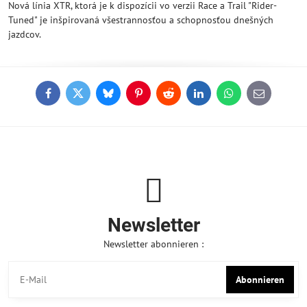
Nová línia XTR, ktorá je k dispozícii vo verzii Race a Trail "Rider-
Tuned" je inšpirovaná všestrannosťou a schopnosťou dnešných
jazdcov.
Facebook
Twitter
Bluesky
Pinterest
Reddit
LinkedIn
WhatsApp
E-
mail
Newsletter
Newsletter abonnieren :
Abonnieren