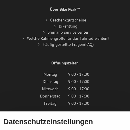
Über Bike Peak™
Geschenkgutscheine
Bikefitting
Shimano service center
Welche Rahmengröße für das Fahrrad wählen?
Häufig gestellte Fragen(FAQ)
Öffnungszeiten
Montag
9:00 - 17:00
Dienstag
9:00 - 17:00
Mittwoch
9:00 - 17:00
Donnerstag
9:00 - 17:00
Freitag
9:00 - 17:00
Samstag
9:00 - 12:00
Datenschutzeinstellungen
Sonntag
Geschlossen