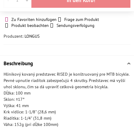
In den Korb!
Zu Favoriten hinzufügen
Frage zum Produkt
Produkt beobachten
Sendungsverfolgung
Produzent:
LONGUS
Beschreibung
Hliníkový kovaný predstavec RISED je konštruovaný pre MTB bicykle.
Pevné upnutie riadítok zabezpečujú 4 skrutky. Predstavec má vyšší
uhol sklonu, čím sa dá upraviť celková geometria bicykla.
Dĺžka: 100 mm
Sklon: ±17°
Výška: 41 mm
Krk vidlice: 1-1/8" (28,6 mm)
Riadítka: 1-1/4" (31,8 mm)
Váha: 152g (pri dĺžke 100mm)