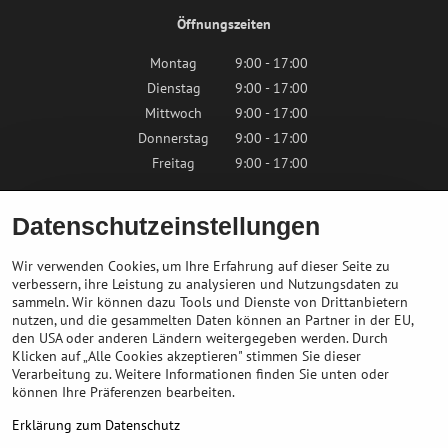
Öffnungszeiten
Montag
9:00 - 17:00
Dienstag
9:00 - 17:00
Mittwoch
9:00 - 17:00
Donnerstag
9:00 - 17:00
Freitag
9:00 - 17:00
Samstag
9:00 - 12:00
Datenschutzeinstellungen
Sonntag
Geschlossen
Wir verwenden Cookies, um Ihre Erfahrung auf dieser Seite zu
verbessern, ihre Leistung zu analysieren und Nutzungsdaten zu
sammeln. Wir können dazu Tools und Dienste von Drittanbietern
Kontaktieren Sie uns
nutzen, und die gesammelten Daten können an Partner in der EU,
den USA oder anderen Ländern weitergegeben werden. Durch
Klicken auf „Alle Cookies akzeptieren" stimmen Sie dieser
info@bikepeak.at
Verarbeitung zu. Weitere Informationen finden Sie unten oder
+436764858804
können Ihre Präferenzen bearbeiten.
Zum Geschäft navigieren
Erklärung zum Datenschutz