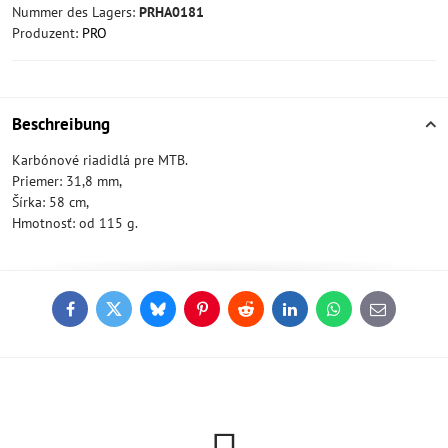
Nummer des Lagers:
PRHA0181
Produzent:
PRO
Beschreibung
Karbónové riadidlá pre MTB.
Priemer: 31,8 mm,
Šírka: 58 cm,
Hmotnosť: od 115 g.
Facebook
Twitter
Bluesky
Pinterest
Reddit
LinkedIn
WhatsApp
E-
mail