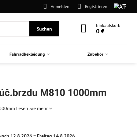
Anmelden
Registrieren
Einkaufskorb
Suchen
0 €
Fahrradbekleidung
Zubehör
otúč.brzdu M810 1000mm
 1000mm
Lesen Sie mehr
woch
12.8.2026 −
Freitag
14.8.2026