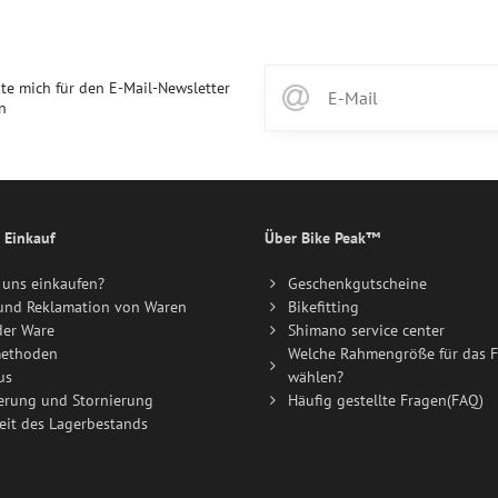
te mich für den E-Mail-Newsletter
n
 Einkauf
Über Bike Peak™
uns einkaufen?
Geschenkgutscheine
und Reklamation von Waren
Bikefitting
der Ware
Shimano service center
ethoden
Welche Rahmengröße für das F
us
wählen?
erung und Stornierung
Häufig gestellte Fragen(FAQ)
eit des Lagerbestands