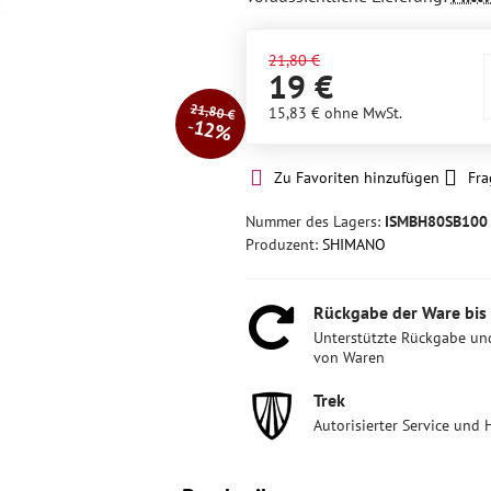
21,80 €
19 €
21,80 €
15,83 €
ohne MwSt.
12%
Zu Favoriten hinzufügen
Fra
Nummer des Lagers:
ISMBH80SB100
Produzent:
SHIMANO
Rückgabe der Ware bis
Unterstützte Rückgabe un
von Waren
Trek
Autorisierter Service und 