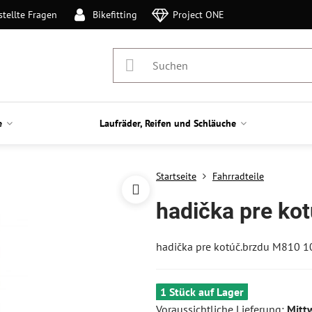
stellte Fragen
Bikefitting
Project ONE
e
Laufräder, Reifen und Schläuche
Startseite
Fahrradteile
hadička pre k
hadička pre kotúč.brzdu M810
1 Stück auf Lager
Voraussichtliche Lieferung:
Mitt