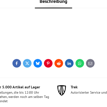
Beschreibung
Facebook
Twitter
Bluesky
Pinterest
Reddit
LinkedIn
WhatsApp
E-
mail
 5​.000 Artikel auf Lager
Trek
ellungen, die bis 12:00 Uhr
Autorisierter Service un
ehen, werden noch am selben Tag
endet