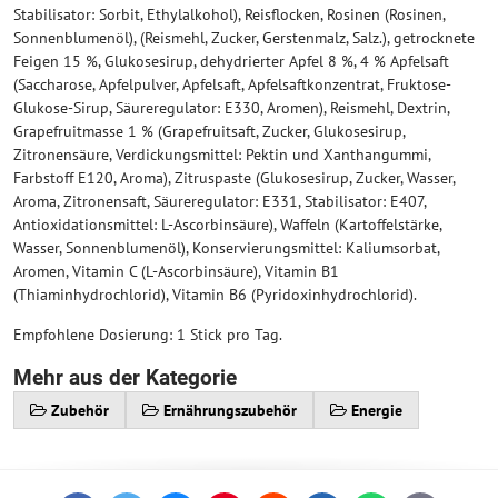
Stabilisator: Sorbit, Ethylalkohol), Reisflocken, Rosinen (Rosinen,
Sonnenblumenöl), (Reismehl, Zucker, Gerstenmalz, Salz.), getrocknete
Feigen 15 %, Glukosesirup, dehydrierter Apfel 8 %, 4 % Apfelsaft
(Saccharose, Apfelpulver, Apfelsaft, Apfelsaftkonzentrat, Fruktose-
Glukose-Sirup, Säureregulator: E330, Aromen), Reismehl, Dextrin,
Grapefruitmasse 1 % (Grapefruitsaft, Zucker, Glukosesirup,
Zitronensäure, Verdickungsmittel: Pektin und Xanthangummi,
Farbstoff E120, Aroma), Zitruspaste (Glukosesirup, Zucker, Wasser,
Aroma, Zitronensaft, Säureregulator: E331, Stabilisator: E407,
Antioxidationsmittel: L-Ascorbinsäure), Waffeln (Kartoffelstärke,
Wasser, Sonnenblumenöl), Konservierungsmittel: Kaliumsorbat,
Aromen, Vitamin C (L-Ascorbinsäure), Vitamin B1
(Thiaminhydrochlorid), Vitamin B6 (Pyridoxinhydrochlorid).
Empfohlene Dosierung: 1 Stick pro Tag.
Mehr aus der Kategorie
Zubehör
Ernährungszubehör
Energie