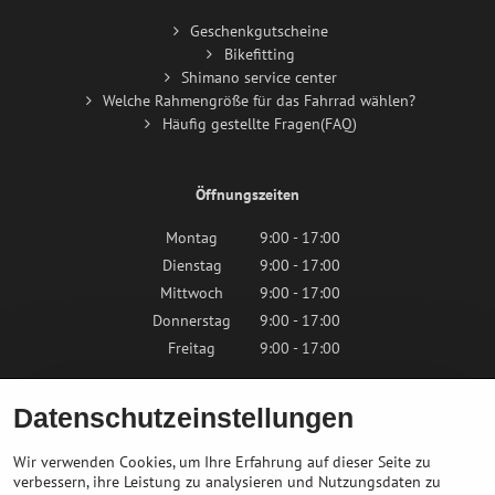
Geschenkgutscheine
Bikefitting
Shimano service center
Welche Rahmengröße für das Fahrrad wählen?
Häufig gestellte Fragen(FAQ)
Öffnungszeiten
Montag
9:00 - 17:00
Dienstag
9:00 - 17:00
Mittwoch
9:00 - 17:00
Donnerstag
9:00 - 17:00
Freitag
9:00 - 17:00
Samstag
9:00 - 12:00
Datenschutzeinstellungen
Sonntag
Geschlossen
Wir verwenden Cookies, um Ihre Erfahrung auf dieser Seite zu
verbessern, ihre Leistung zu analysieren und Nutzungsdaten zu