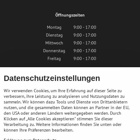
Öffnungszeiten
Montag
9:00 - 17:00
Dienstag
9:00 - 17:00
Mittwoch
9:00 - 17:00
Donnerstag
9:00 - 17:00
Freitag
9:00 - 17:00
Samstag
9:00 - 12:00
Datenschutzeinstellungen
Sonntag
Geschlossen
Wir verwenden Cookies, um Ihre Erfahrung auf dieser Seite zu
verbessern, ihre Leistung zu analysieren und Nutzungsdaten zu
sammeln. Wir können dazu Tools und Dienste von Drittanbietern
Kontaktieren Sie uns
nutzen, und die gesammelten Daten können an Partner in der EU,
den USA oder anderen Ländern weitergegeben werden. Durch
Klicken auf „Alle Cookies akzeptieren" stimmen Sie dieser
info@bikepeak.at
Verarbeitung zu. Weitere Informationen finden Sie unten oder
+436764858804
können Ihre Präferenzen bearbeiten.
Zum Geschäft navigieren