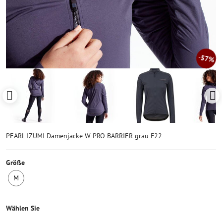
57%
PEARL IZUMI Damenjacke W PRO BARRIER grau F22
Größe
M
1
Stück
auf
Wählen Sie
Lager