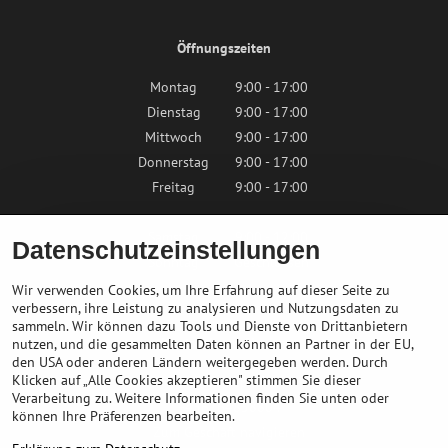
Öffnungszeiten
Montag
9:00 - 17:00
Dienstag
9:00 - 17:00
Mittwoch
9:00 - 17:00
Donnerstag
9:00 - 17:00
Freitag
9:00 - 17:00
Samstag
9:00 - 12:00
Datenschutzeinstellungen
Sonntag
Geschlossen
Wir verwenden Cookies, um Ihre Erfahrung auf dieser Seite zu
verbessern, ihre Leistung zu analysieren und Nutzungsdaten zu
sammeln. Wir können dazu Tools und Dienste von Drittanbietern
Kontaktieren Sie uns
nutzen, und die gesammelten Daten können an Partner in der EU,
den USA oder anderen Ländern weitergegeben werden. Durch
Klicken auf „Alle Cookies akzeptieren" stimmen Sie dieser
info@bikepeak.at
Verarbeitung zu. Weitere Informationen finden Sie unten oder
+436764858804
können Ihre Präferenzen bearbeiten.
Zum Geschäft navigieren