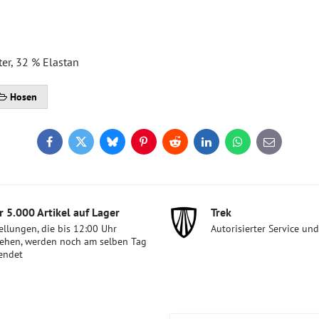
ter, 32 % Elastan
Hosen
Facebook
Twitter
Bluesky
Pinterest
Reddit
LinkedIn
WhatsApp
E-
mail
 5​.000 Artikel auf Lager
Trek
ellungen, die bis 12:00 Uhr
Autorisierter Service un
ehen, werden noch am selben Tag
endet