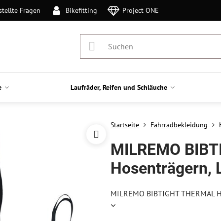
stellte Fragen
Bikefitting
Project ONE
e
Laufräder, Reifen und Schläuche
Startseite
Fahrradbekleidung
MILREMO BIBT
Hosenträgern, 
MILREMO BIBTIGHT THERMAL Hos