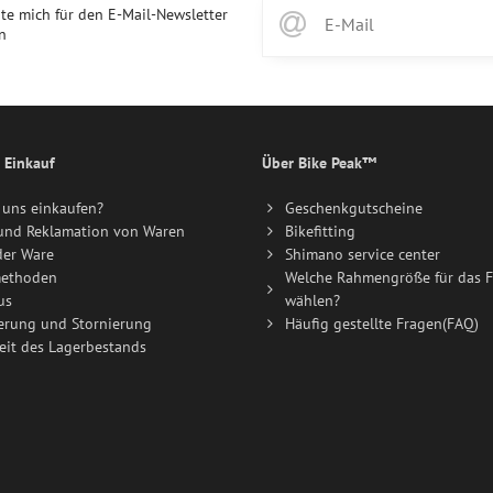
te mich für den E-Mail-Newsletter
n
 Einkauf
Über Bike Peak™
uns einkaufen?
Geschenkgutscheine
und Reklamation von Waren
Bikefitting
der Ware
Shimano service center
ethoden
Welche Rahmengröße für das F
us
wählen?
erung und Stornierung
Häufig gestellte Fragen(FAQ)
eit des Lagerbestands