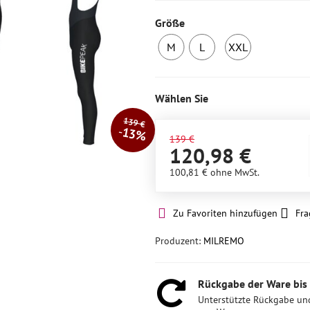
Größe
M
L
XXL
6
5
1
Stück
Stück
Stück
auf
auf
auf
Wählen Sie
Lager
Lager
Lager
139 €
13%
139 €
120,98 €
100,81 €
ohne MwSt.
Zu Favoriten hinzufügen
Fra
Produzent:
MILREMO
Rückgabe der Ware bis
Unterstützte Rückgabe un