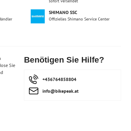
sofort versendet
SHIMANO SSC
Händler
Offizielles Shimano Service Center
n
Benötigen Sie Hilfe?
Hose Sie
nd
+436764858804
info​@bikepeak​.at