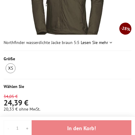
28%
Northfinder wasserdichte Jacke braun 5:5
Lesen Sie mehr
Größe
XS
1
Stück
auf
Wählen Sie
Lager
34,05 €
24,39 €
20,33 €
ohne MwSt.
In den Korb!