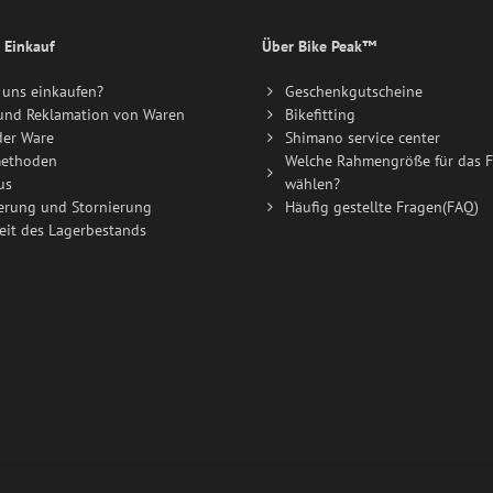
 Einkauf
Über Bike Peak™
uns einkaufen?
Geschenkgutscheine
und Reklamation von Waren
Bikefitting
der Ware
Shimano service center
ethoden
Welche Rahmengröße für das F
us
wählen?
erung und Stornierung
Häufig gestellte Fragen(FAQ)
eit des Lagerbestands