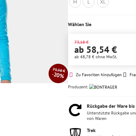
M
L
XL
Nicht
Nicht
Nicht
auf
auf
auf
Lager
Lager
Lager
Wählen Sie
73,18 €
ab 58,54 €
ab 48,78 €
ohne MwSt.
73,18 €
20%
Zu Favoriten hinzufügen
Fra
Produzent:
Rückgabe der Ware bis
Unterstützte Rückgabe un
von Waren
Trek