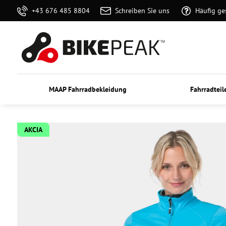
+43 676 485 8804
Schreiben Sie uns
Häufig ge
MAAP Fahrradbekleidung
Fahrradteil
AKCIA