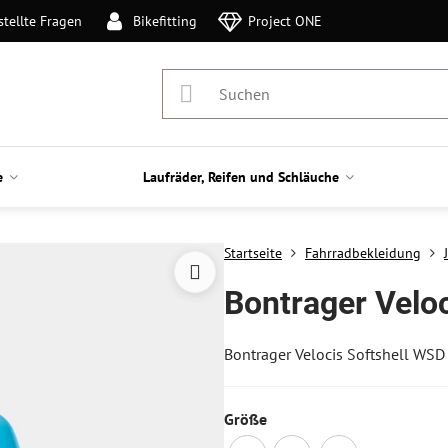
stellte Fragen
Bikefitting
Project ONE
e
Laufräder, Reifen und Schläuche
Startseite
Fahrradbekleidung
Bontrager Velo
Bontrager Velocis Softshell WSD
Größe