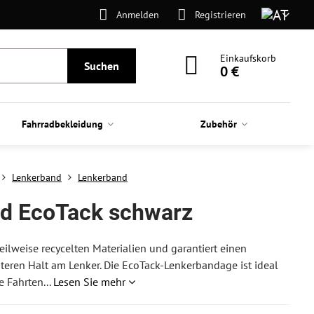
Anmelden
Registrieren
Einkaufskorb
Suchen
0 €
Fahrradbekleidung
Zubehör
Lenkerband
Lenkerband
nd EcoTack schwarz
ilweise recycelten Materialien und garantiert einen
teren Halt am Lenker. Die EcoTack-Lenkerbandage ist ideal
e Fahrten...
Lesen Sie mehr