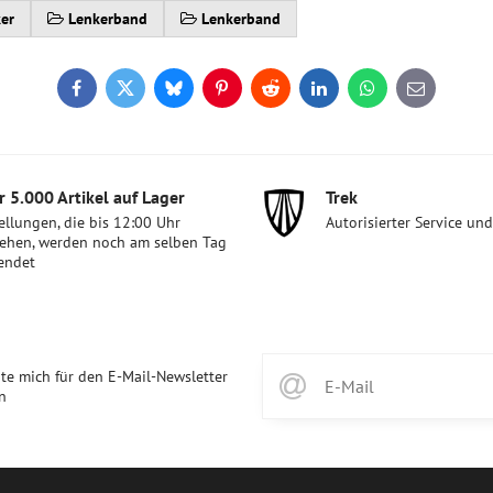
er
Lenkerband
Lenkerband
Facebook
Twitter
Bluesky
Pinterest
Reddit
LinkedIn
WhatsApp
E-
mail
 5​.000 Artikel auf Lager
Trek
ellungen, die bis 12:00 Uhr
Autorisierter Service un
ehen, werden noch am selben Tag
endet
te mich für den E-Mail-Newsletter
n