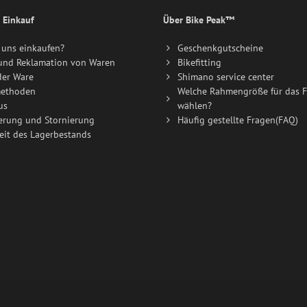
 Einkauf
Über Bike Peak™
uns einkaufen?
Geschenkgutscheine
und Reklamation von Waren
Bikefitting
der Ware
Shimano service center
ethoden
Welche Rahmengröße für das F
us
wählen?
erung und Stornierung
Häufig gestellte Fragen(FAQ)
eit des Lagerbestands