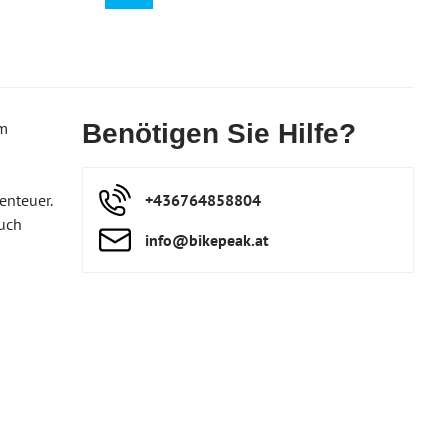
am
Benötigen Sie Hilfe?
enteuer.
+436764858804
auch
info​@bikepeak​.at