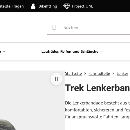
stellte Fragen
Bikefitting
Project ONE
e
Laufräder, Reifen und Schläuche
Startseite
Fahrradteile
Lenker
Trek Lenkerba
Die Lenkerbandage besteht aus te
komfortablen, sichereren und fes
für anspruchsvolle Fahrten, lang