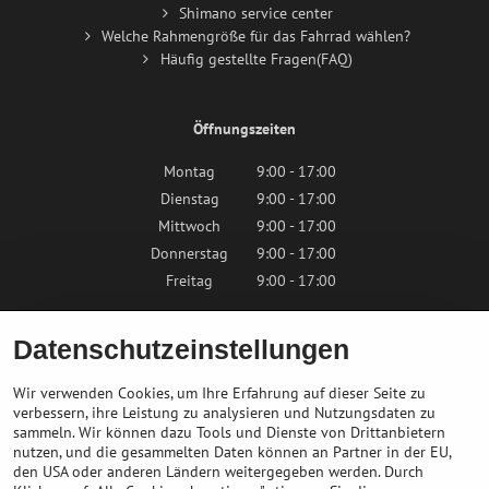
Shimano service center
Welche Rahmengröße für das Fahrrad wählen?
Häufig gestellte Fragen(FAQ)
Öffnungszeiten
Montag
9:00 - 17:00
Dienstag
9:00 - 17:00
Mittwoch
9:00 - 17:00
Donnerstag
9:00 - 17:00
Freitag
9:00 - 17:00
Samstag
9:00 - 12:00
Datenschutzeinstellungen
Sonntag
Geschlossen
Wir verwenden Cookies, um Ihre Erfahrung auf dieser Seite zu
verbessern, ihre Leistung zu analysieren und Nutzungsdaten zu
sammeln. Wir können dazu Tools und Dienste von Drittanbietern
Kontaktieren Sie uns
nutzen, und die gesammelten Daten können an Partner in der EU,
den USA oder anderen Ländern weitergegeben werden. Durch