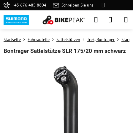
+43 676 485 8804
Schreiben Sie uns
Startseite
Fahrradteile
Sattelstützen
Trek, Bontrager
Starre
Bontrager Sattelstütze SLR 175/20 mm schwarz