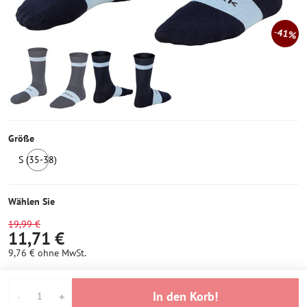
41%
Größe
S (35-38)
1
Stück
auf
Wählen Sie
Lager
19,99 €
11,71 €
9,76 €
ohne MwSt.
In den Korb!