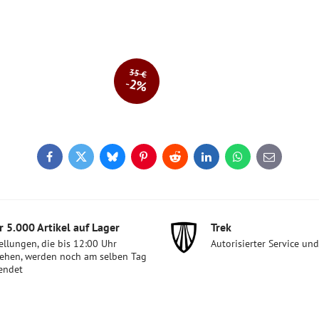
35 €
2%
Facebook
Twitter
Bluesky
Pinterest
Reddit
LinkedIn
WhatsApp
E-
mail
 5​.000 Artikel auf Lager
Trek
ellungen, die bis 12:00 Uhr
Autorisierter Service un
ehen, werden noch am selben Tag
endet