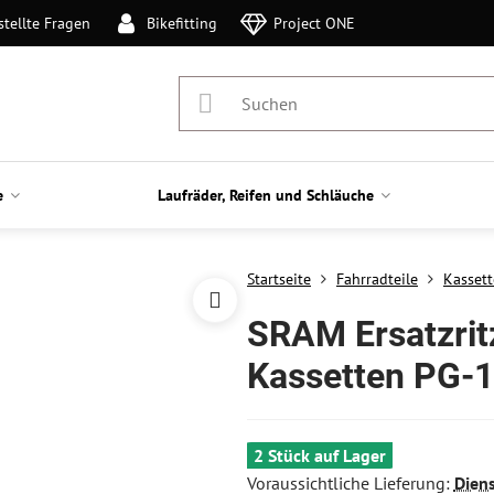
stellte Fragen
Bikefitting
Project ONE
e
Laufräder, Reifen und Schläuche
Startseite
Fahrradteile
Kasset
SRAM Ersatzrit
Kassetten PG-
2 Stück auf Lager
Voraussichtliche Lieferung:
Dien