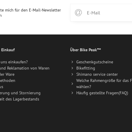
te mich für den E-Mail-Newsletter
n
 Einkauf
Über Bike Peak™
uns einkaufen?
Geschenkgutscheine
und Reklamation von Waren
Bikefitting
der Ware
Shimano service center
ethoden
Welche Rahmengröße für das F
us
wählen?
erung und Stornierung
Häufig gestellte Fragen(FAQ)
eit des Lagerbestands