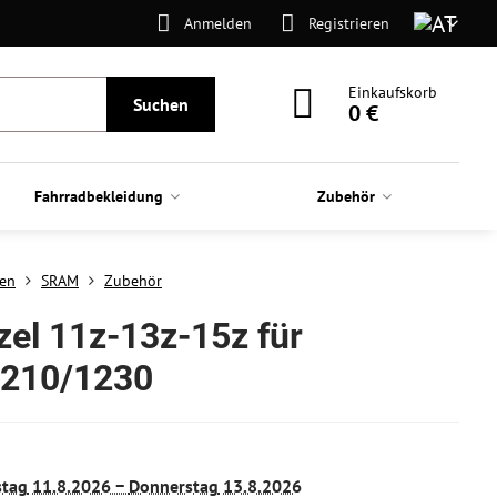
Anmelden
Registrieren
Einkaufskorb
Suchen
0 €
Fahrradbekleidung
Zubehör
ten
SRAM
Zubehör
zel 11z-13z-15z für
1210/1230
stag
11.8.2026 −
Donnerstag
13.8.2026