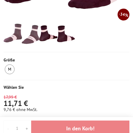
34%
Größe
M
1
Stück
auf
Wählen Sie
Lager
17,99 €
11,71 €
9,76 €
ohne MwSt.
In den Korb!