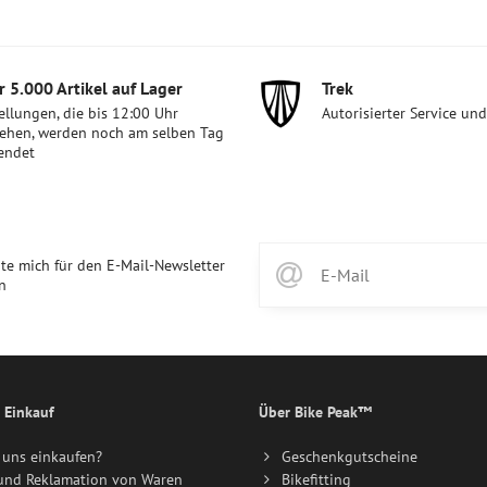
mail
 5​.000 Artikel auf Lager
Trek
ellungen, die bis 12:00 Uhr
Autorisierter Service un
ehen, werden noch am selben Tag
endet
te mich für den E-Mail-Newsletter
n
 Einkauf
Über Bike Peak™
uns einkaufen?
Geschenkgutscheine
und Reklamation von Waren
Bikefitting