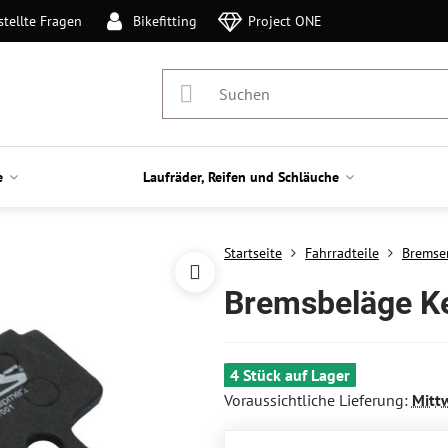
stellte Fragen
Bikefitting
Project ONE
e
Laufräder, Reifen und Schläuche
Startseite
Fahrradteile
Bremse
Bremsbeläge Ke
4 Stück auf Lager
Voraussichtliche Lieferung:
Mitt