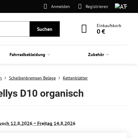
Anmelden
Registrieren
Einkaufskorb
Suchen
0 €
Fahrradbekleidung
Zubehör
n
Scheibenbremsen Beläge
Kettenblätter
llys D10 organisch
woch
12.8.2026 −
Freitag
14.8.2026