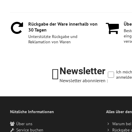
Rückgabe der Ware innerhalb von
Über
30 Tagen
Best
eing
Unterstützte Rückgabe und
vers
Reklamation von Waren
Newsletter
Ich möch
anmelde
Newsletter abonnieren :
Nützliche Informationen
Alles über den
Über uns
Warum bei 
Service buchen
Rückgabe 