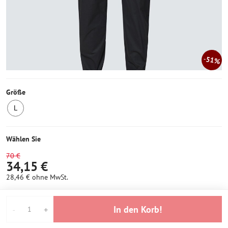
51%
Größe
L
2
Stück
auf
Wählen Sie
Lager
70 €
34,15 €
28,46 €
ohne MwSt.
In den Korb!