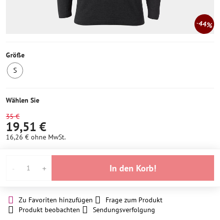
44%
Größe
S
1
Stück
auf
Wählen Sie
Lager
35 €
19,51 €
16,26 €
ohne MwSt.
In den Korb!
Zu Favoriten hinzufügen
Frage zum Produkt
Produkt beobachten
Sendungsverfolgung