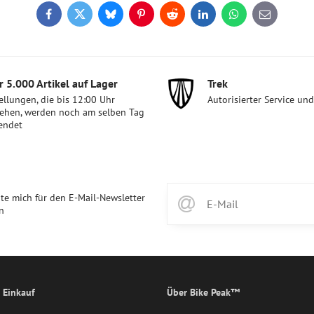
Facebook
Twitter
Bluesky
Pinterest
Reddit
LinkedIn
WhatsApp
E-
mail
 5​.000 Artikel auf Lager
Trek
ellungen, die bis 12:00 Uhr
Autorisierter Service un
ehen, werden noch am selben Tag
endet
te mich für den E-Mail-Newsletter
n
 Einkauf
Über Bike Peak™