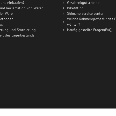
uns einkaufen?
Geschenkgutscheine
und Reklamation von Waren
Bikefitting
der Ware
Shimano service center
ethoden
Welche Rahmengröße für das F
us
wählen?
erung und Stornierung
Häufig gestellte Fragen(FAQ)
eit des Lagerbestands