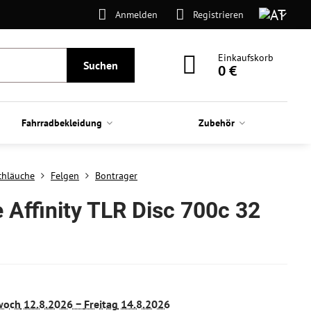
Anmelden
Registrieren
Einkaufskorb
Suchen
0 €
Fahrradbekleidung
Zubehör
Schläuche
Felgen
Bontrager
 Affinity TLR Disc 700c 32
woch
12.8.2026 −
Freitag
14.8.2026