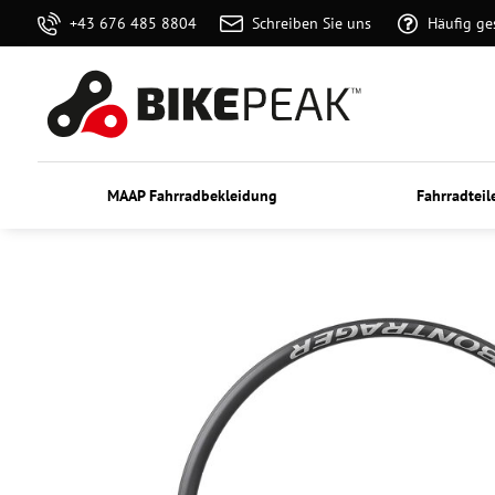
+43 676 485 8804
Schreiben Sie uns
Häufig ge
MAAP Fahrradbekleidung
Fahrradteil