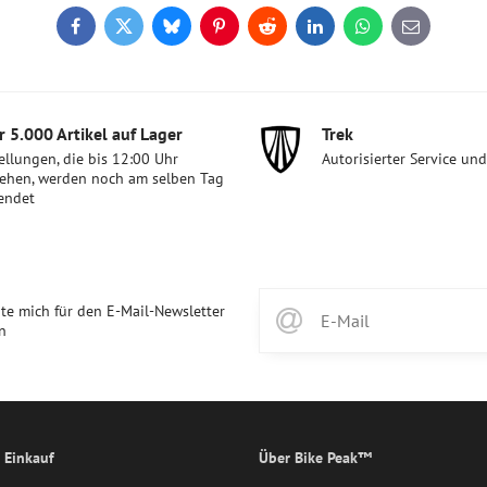
Facebook
Twitter
Bluesky
Pinterest
Reddit
LinkedIn
WhatsApp
E-
mail
 5​.000 Artikel auf Lager
Trek
ellungen, die bis 12:00 Uhr
Autorisierter Service un
ehen, werden noch am selben Tag
endet
te mich für den E-Mail-Newsletter
n
 Einkauf
Über Bike Peak™