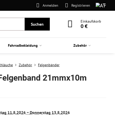
Anmelden
Registrieren
Einkaufskorb
Suchen
0 €
Fahrradbekleidung
Zubehör
Schläuche
Zubehör
Felgenbänder
 Felgenband 21mmx10m
stag
11.8.2026 −
Donnerstag
13.8.2026