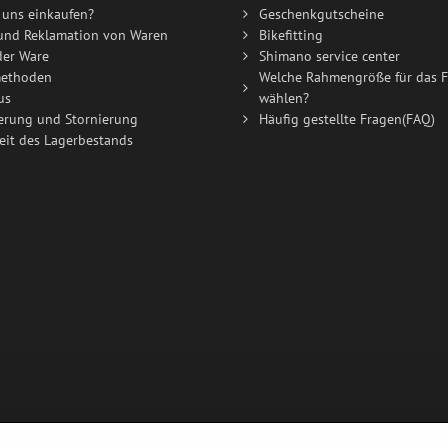
uns einkaufen?
Geschenkgutscheine
und Reklamation von Waren
Bikefitting
der Ware
Shimano service center
ethoden
Welche Rahmengröße für das F
us
wählen?
erung und Stornierung
Häufig gestellte Fragen(FAQ)
eit des Lagerbestands