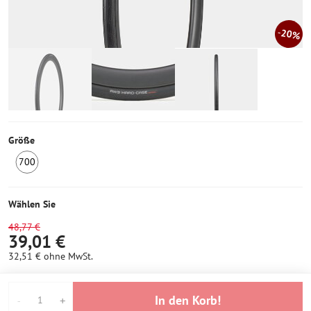
20%
Größe
700
3
Stück
auf
Wählen Sie
Lager
48,77 €
39,01 €
32,51 €
ohne MwSt.
In den Korb!