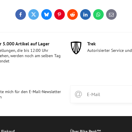
Facebook
Twitter
Bluesky
Pinterest
Reddit
LinkedIn
WhatsApp
E-
mail
 5​.000 Artikel auf Lager
Trek
ellungen, die bis 12:00 Uhr
Autorisierter Service un
ehen, werden noch am selben Tag
endet
te mich für den E-Mail-Newsletter
n
 Einkauf
Über Bike Peak™