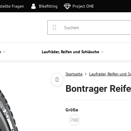
stellte Fragen
Bikefitting
Project ONE
e
Laufräder, Reifen und Schläuche
Startseite
Laufräder, Reifen und 
Bontrager Reif
Größe
700
Nicht