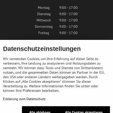
Montag
9:00 - 17:00
Dienstag
9:00 - 17:00
Mittwoch
9:00 - 17:00
Donnerstag
9:00 - 17:00
Freitag
9:00 - 17:00
Samstag
9:00 - 12:00
Datenschutzeinstellungen
Sonntag
Geschlossen
Wir verwenden Cookies, um Ihre Erfahrung auf dieser Seite zu
verbessern, ihre Leistung zu analysieren und Nutzungsdaten zu
sammeln. Wir können dazu Tools und Dienste von Drittanbietern
Kontaktieren Sie uns
nutzen, und die gesammelten Daten können an Partner in der EU,
den USA oder anderen Ländern weitergegeben werden. Durch
Klicken auf „Alle Cookies akzeptieren" stimmen Sie dieser
info@bikepeak.at
Verarbeitung zu. Weitere Informationen finden Sie unten oder
+436764858804
können Ihre Präferenzen bearbeiten.
Zum Geschäft navigieren
Erklärung zum Datenschutz
©
2026
Urheberrecht
Alle ablehnen
Alle Cookies akzeptieren