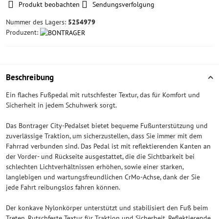
Produkt beobachten
Sendungsverfolgung
Nummer des Lagers:
5254979
Produzent:
Beschreibung
Ein flaches Fußpedal mit rutschfester Textur, das für Komfort und
Sicherheit in jedem Schuhwerk sorgt.
Das Bontrager City-Pedalset bietet bequeme Fußunterstützung und
zuverlässige Traktion, um sicherzustellen, dass Sie immer mit dem
Fahrrad verbunden sind. Das Pedal ist mit reflektierenden Kanten an
der Vorder- und Rückseite ausgestattet, die die Sichtbarkeit bei
schlechten Lichtverhältnissen erhöhen, sowie einer starken,
langlebigen und wartungsfreundlichen CrMo-Achse, dank der Sie
jede Fahrt reibungslos fahren können.
Der konkave Nylonkörper unterstützt und stabilisiert den Fuß beim
Treten. Rutschfeste Textur für Traktion und Sicherheit. Reflektierende