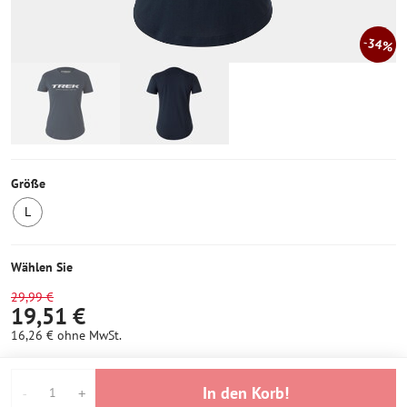
34%
Größe
L
1
Stück
auf
Wählen Sie
Lager
29,99 €
19,51 €
16,26 €
ohne MwSt.
In den Korb!