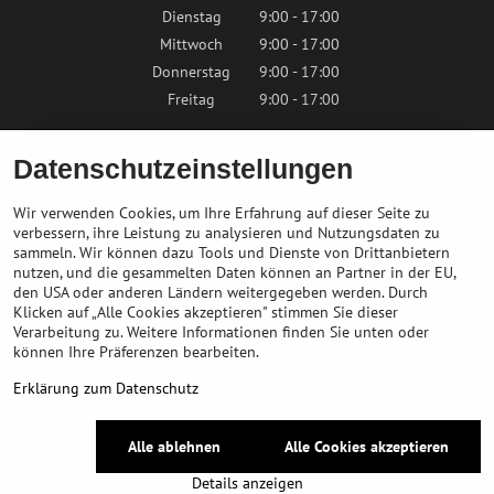
Dienstag
9:00 - 17:00
Mittwoch
9:00 - 17:00
Donnerstag
9:00 - 17:00
Freitag
9:00 - 17:00
Samstag
9:00 - 12:00
Datenschutzeinstellungen
Sonntag
Geschlossen
Wir verwenden Cookies, um Ihre Erfahrung auf dieser Seite zu
verbessern, ihre Leistung zu analysieren und Nutzungsdaten zu
sammeln. Wir können dazu Tools und Dienste von Drittanbietern
Kontaktieren Sie uns
nutzen, und die gesammelten Daten können an Partner in der EU,
den USA oder anderen Ländern weitergegeben werden. Durch
Klicken auf „Alle Cookies akzeptieren" stimmen Sie dieser
info@bikepeak.at
Verarbeitung zu. Weitere Informationen finden Sie unten oder
+436764858804
können Ihre Präferenzen bearbeiten.
Zum Geschäft navigieren
Erklärung zum Datenschutz
©
2026
Urheberrecht
Alle ablehnen
Alle Cookies akzeptieren
Datenschutz-Einstellungen
Erklärung zum Datenschutz
Details anzeigen
Website erstellt mit:
BiznisWeb.sk