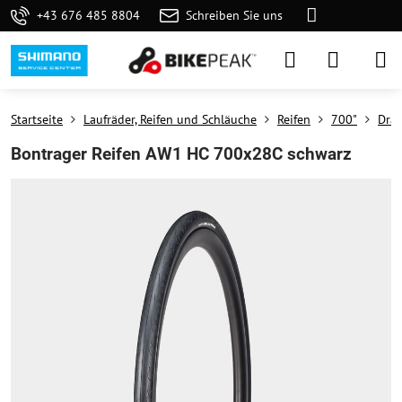
+43 676 485 8804
Schreiben Sie uns
Startseite
Laufräder, Reifen und Schläuche
Reifen
700"
Drah
Bontrager Reifen AW1 HC 700x28C schwarz