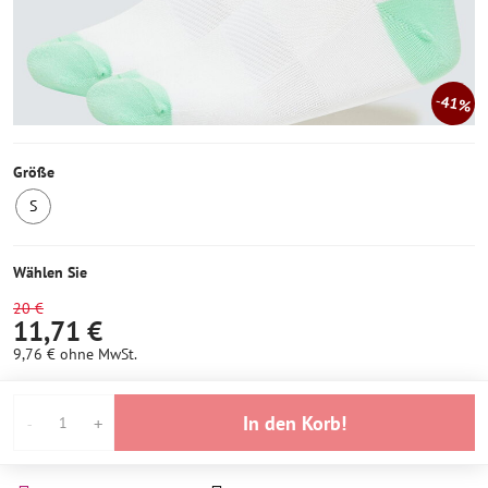
41%
Größe
S
1
Stück
auf
Wählen Sie
Lager
20 €
11,71 €
9,76 €
ohne MwSt.
In den Korb!