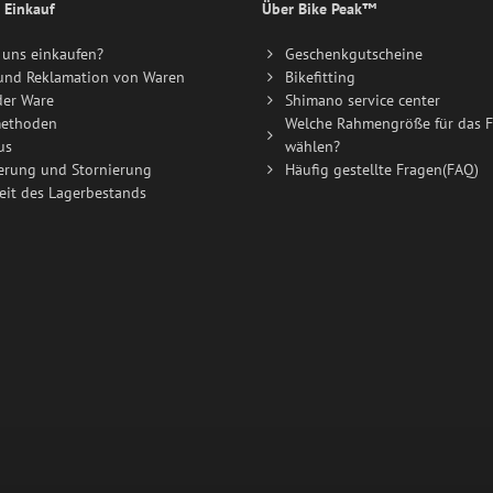
 Einkauf
Über Bike Peak™
uns einkaufen?
Geschenkgutscheine
und Reklamation von Waren
Bikefitting
der Ware
Shimano service center
ethoden
Welche Rahmengröße für das F
us
wählen?
erung und Stornierung
Häufig gestellte Fragen(FAQ)
eit des Lagerbestands