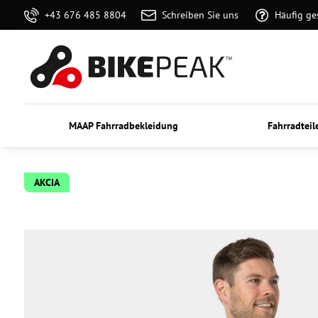
+43 676 485 8804
Schreiben Sie uns
Häufig ge
MAAP Fahrradbekleidung
Fahrradteil
AKCIA