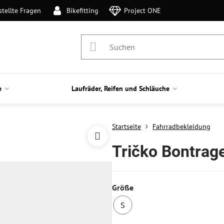
stellte Fragen
Bikefitting
Project ONE
e
Laufräder, Reifen und Schläuche
Startseite
Fahrradbekleidung
Tričko Bontrag
Größe
S
1