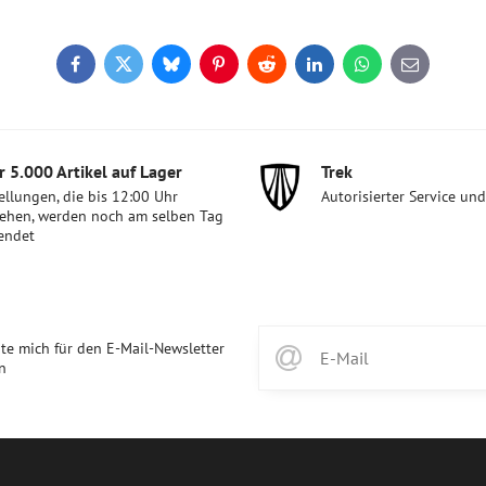
Facebook
Twitter
Bluesky
Pinterest
Reddit
LinkedIn
WhatsApp
E-
mail
 5​.000 Artikel auf Lager
Trek
ellungen, die bis 12:00 Uhr
Autorisierter Service un
ehen, werden noch am selben Tag
endet
te mich für den E-Mail-Newsletter
n