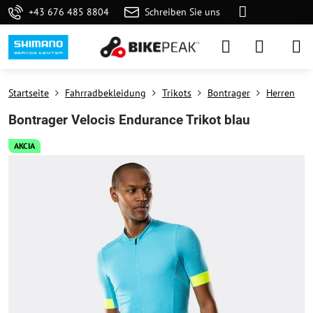
+43 676 485 8804
Schreiben Sie uns
Startseite
Fahrradbekleidung
Trikots
Bontrager
Herren
Bontrager Velocis Endurance Trikot blau
AKCIA