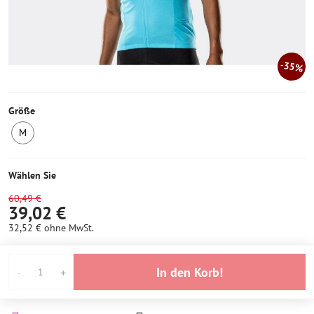
35%
Größe
M
1
Stück
auf
Wählen Sie
Lager
60,49 €
39,02 €
32,52 €
ohne MwSt.
In den Korb!