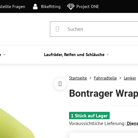
stellte Fragen
Bikefitting
Project ONE
e
Laufräder, Reifen und Schläuche
Startseite
Fahrradteile
Lenker
Bontrager Wrap
1 Stück auf Lager
Voraussichtliche Lieferung:
Dien