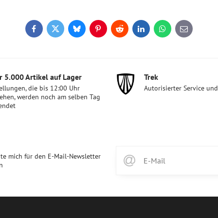
Facebook
Twitter
Bluesky
Pinterest
Reddit
LinkedIn
WhatsApp
E-
mail
 5​.000 Artikel auf Lager
Trek
ellungen, die bis 12:00 Uhr
Autorisierter Service un
ehen, werden noch am selben Tag
endet
te mich für den E-Mail-Newsletter
n