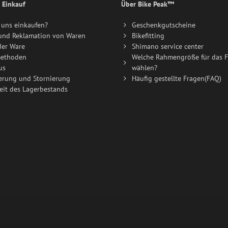
 Einkauf
Über Bike Peak™
uns einkaufen?
Geschenkgutscheine
und Reklamation von Waren
Bikefitting
der Ware
Shimano service center
ethoden
Welche Rahmengröße für das F
us
wählen?
erung und Stornierung
Häufig gestellte Fragen(FAQ)
eit des Lagerbestands