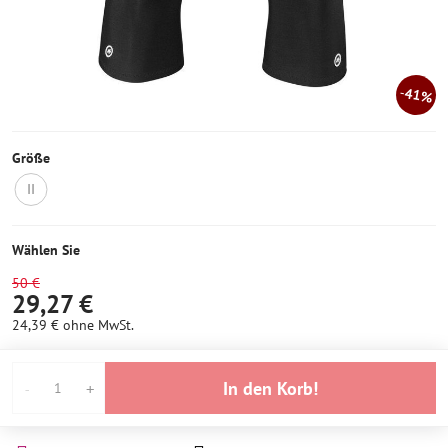
41%
Größe
II
Nicht
auf
Lager
Wählen Sie
50 €
29,27 €
24,39 €
ohne MwSt.
In den Korb!