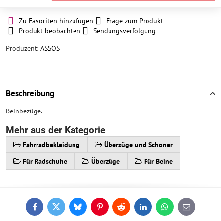
Zu Favoriten hinzufügen
Frage zum Produkt
Produkt beobachten
Sendungsverfolgung
Produzent:
ASSOS
Beschreibung
Beinbezüge.
Mehr aus der Kategorie
Fahrradbekleidung
Überzüge und Schoner
Für Radschuhe
Überzüge
Für Beine
Facebook
Twitter
Bluesky
Pinterest
Reddit
LinkedIn
WhatsApp
E-
mail