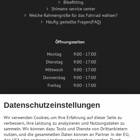
Bikefitting
Shimano service center
Welche Rahmengröße für das Fahrrad wählen?
Häufig gestellte Fragen(FAQ)
Öffnungszeiten
Montag
9:00 - 17:00
Dienstag
9:00 - 17:00
Mittwoch
9:00 - 17:00
Donnerstag
9:00 - 17:00
Freitag
9:00 - 17:00
Samstag
9:00 - 12:00
Datenschutzeinstellungen
Sonntag
Geschlossen
Wir verwenden Cookies, um Ihre Erfahrung auf dieser Seite zu
verbessern, ihre Leistung zu analysieren und Nutzungsdaten zu
sammeln. Wir können dazu Tools und Dienste von Drittanbietern
Kontaktieren Sie uns
nutzen, und die gesammelten Daten können an Partner in der EU,