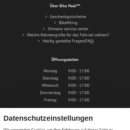
Über Bike Peak™
Geschenkgutscheine
Bikefitting
Shimano service center
Welche Rahmengröße für das Fahrrad wählen?
Häufig gestellte Fragen(FAQ)
Öffnungszeiten
Montag
9:00 - 17:00
Dienstag
9:00 - 17:00
Mittwoch
9:00 - 17:00
Donnerstag
9:00 - 17:00
Freitag
9:00 - 17:00
Samstag
9:00 - 12:00
Datenschutzeinstellungen
Sonntag
Geschlossen
Wir verwenden Cookies, um Ihre Erfahrung auf dieser Seite zu