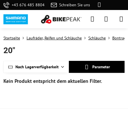
+43 676 485 8804
Schreiben Sie uns
Startseite
Laufräder, Reifen und Schläuche
Schläuche
Bontrage
20"
Nach Lagerverfügbarkeit
Parameter